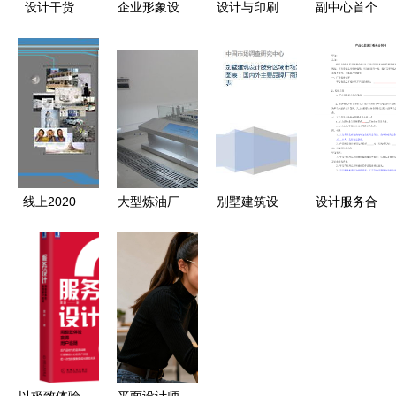
设计干货
企业形象设
设计与印刷
副中心首个
APP服务设
计服务协议
一体化服务
宜家4月30
计需要注意
方案 从创
日迎客 打
的五个关键
意到成品的
造个性化家
点
无缝对接
居体验的一
对一设计服
务
线上2020
大型炼油厂
别墅建筑设
设计服务合
基于网络的
整体生产工
计服务区域
同模版
产品与设计
艺沙盘模型
市场发展态
服务新范式
设计服务解
势与资本流
析
动性分析框
架