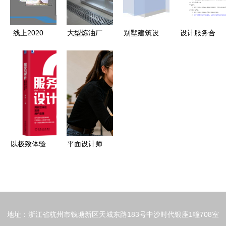
务
线上2020
大型炼油厂
别墅建筑设
设计服务合
基于网络的
整体生产工
计服务区域
同模版
产品与设计
艺沙盘模型
市场发展态
服务新范式
设计服务解
势与资本流
析
动性分析框
架
以极致体验
平面设计师
赢得用户追
丁友兵 带
随 服务设
您一同探索
计的正版之
平面设计外
道
包服务的未
地址：浙江省杭州市钱塘新区天城东路183号中沙时代银座1幢708室
来新图景