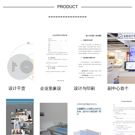
PRODUCT
----------------
设计干货
企业形象设
设计与印刷
副中心首个
APP服务设
计服务协议
一体化服务
宜家4月30
计需要注意
方案 从创
日迎客 打
的五个关键
意到成品的
造个性化家
点
无缝对接
居体验的一
对一设计服